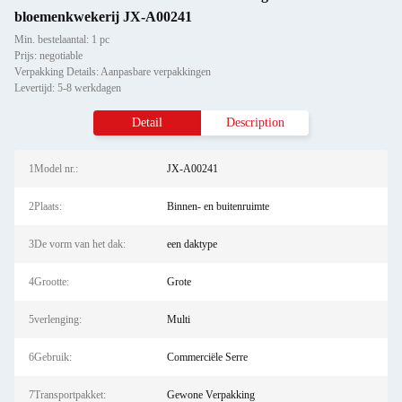
bloemenkwekerij JX-A00241
Min. bestelaantal: 1 pc
Prijs: negotiable
Verpakking Details: Aanpasbare verpakkingen
Levertijd: 5-8 werkdagen
Detail
Description
1Model nr.:
JX-A00241
2Plaats:
Binnen- en buitenruimte
3De vorm van het dak:
een daktype
4Grootte:
Grote
5verlenging:
Multi
6Gebruik:
Commerciële Serre
7Transportpakket:
Gewone Verpakking