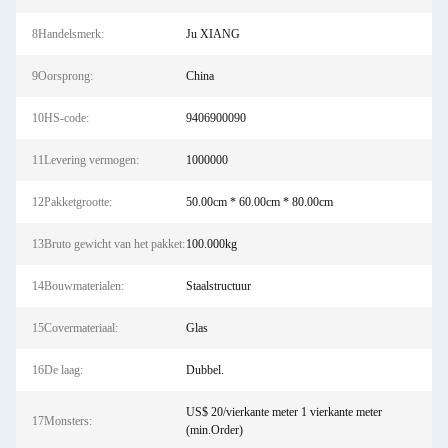
8Handelsmerk:
Ju XIANG
9Oorsprong:
China
10HS-code:
9406900090
11Levering vermogen:
1000000
12Pakketgrootte:
50.00cm * 60.00cm * 80.00cm
13Bruto gewicht van het pakket:
100.000kg
14Bouwmaterialen:
Staalstructuur
15Covermateriaal:
Glas
16De laag:
Dubbel.
US$ 20/vierkante meter 1 vierkante meter
17Monsters:
(min.Order)