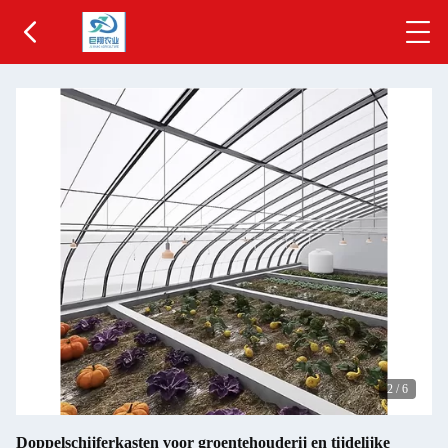
2
/
6
Doppelschijferkasten voor groentehouderij en tijdelijke