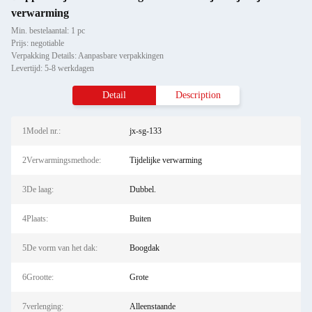
verwarming
Min. bestelaantal: 1 pc
Prijs: negotiable
Verpakking Details: Aanpasbare verpakkingen
Levertijd: 5-8 werkdagen
Detail
Description
1Model nr.:
jx-sg-133
2Verwarmingsmethode:
Tijdelijke verwarming
3De laag:
Dubbel.
4Plaats:
Buiten
5De vorm van het dak:
Boogdak
6Grootte:
Grote
7verlenging:
Alleenstaande