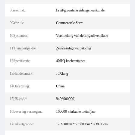
8Geschikt:
Fruit/groente/kruidengeneeskunde
9Gebruik:
Commerciële Serre
10Systemen:
Versmelting van de irrigatieventilatie
11Transportpakket:
Zeewaardige verpakking
12Specificatie:
40HQ koelcontainer
13Handelsmerk:
JuXiang
14Oorsprong:
China
15HS-code:
9406900090
16Levering vermogen:
100000 vierkante meter/jaar
17Pakketgrootte:
1209.00cm * 235.00cm * 239.00cm