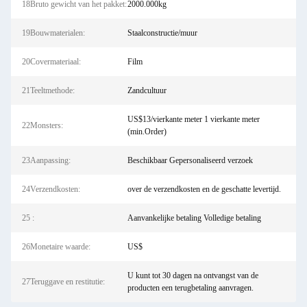
18Bruto gewicht van het pakket:
2000.000kg
19Bouwmaterialen:
Staalconstructie/muur
20Covermateriaal:
Film
21Teeltmethode:
Zandcultuur
US$13/vierkante meter 1 vierkante meter
22Monsters:
(min.Order)
23Aanpassing:
Beschikbaar Gepersonaliseerd verzoek
24Verzendkosten:
over de verzendkosten en de geschatte levertijd.
25 :
Aanvankelijke betaling Volledige betaling
26Monetaire waarde:
US$
U kunt tot 30 dagen na ontvangst van de
27Teruggave en restitutie:
producten een terugbetaling aanvragen.