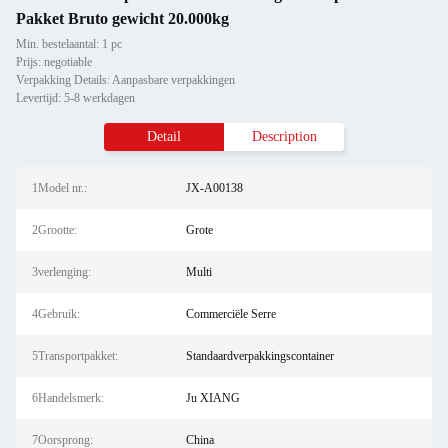
Pakket Bruto gewicht 20.000kg
Min. bestelaantal: 1 pc
Prijs: negotiable
Verpakking Details: Aanpasbare verpakkingen
Levertijd: 5-8 werkdagen
Detail
Description
1Model nr.:
JX-A00138
2Grootte:
Grote
3verlenging:
Multi
4Gebruik:
Commerciële Serre
5Transportpakket:
Standaardverpakkingscontainer
6Handelsmerk:
Ju XIANG
7Oorsprong:
China