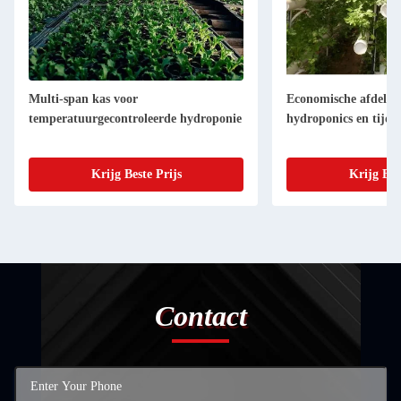
Multi-span kas voor
Economische afdeling
temperatuurgecontroleerde hydroponie
hydroponics en tijde
Krijg Beste Prijs
Krijg Bes
Contact