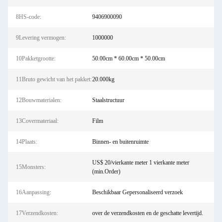
8HS-code:
9406900090
9Levering vermogen:
1000000
10Pakketgrootte:
50.00cm * 60.00cm * 50.00cm
11Bruto gewicht van het pakket:
20.000kg
12Bouwmaterialen:
Staalstructuur
13Covermateriaal:
Film
14Plaats:
Binnen- en buitenruimte
US$ 20/vierkante meter 1 vierkante meter
15Monsters:
(min.Order)
16Aanpassing:
Beschikbaar Gepersonaliseerd verzoek
17Verzendkosten:
over de verzendkosten en de geschatte levertijd.